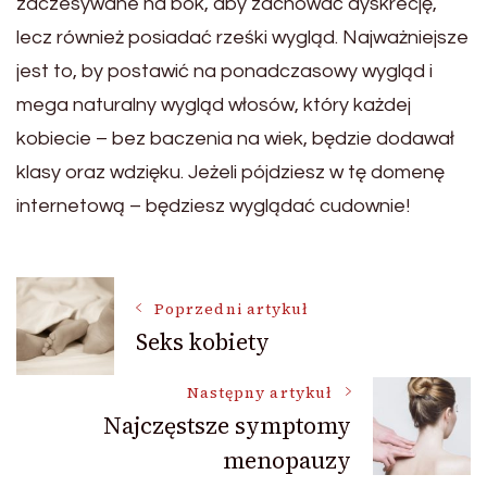
zaczesywane na bok, aby zachować dyskrecję,
lecz również posiadać rześki wygląd. Najważniejsze
jest to, by postawić na ponadczasowy wygląd i
mega naturalny wygląd włosów, który każdej
kobiecie – bez baczenia na wiek, będzie dodawał
klasy oraz wdzięku. Jeżeli pójdziesz w tę domenę
internetową – będziesz wyglądać cudownie!
Nawigacja
Poprzedni artykuł
Seks kobiety
wpisu
Następny artykuł
Najczęstsze symptomy
menopauzy