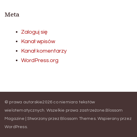
Meta
Zaloguj się
Kanał wpisów
Kanał komentarzy
WordPress.org
© prawa autorskie2026
co niemiara tekstów
wielotematycznych
. Wszelkie prawa zastrzeżone.
Blossom
Magazine | Stworzony przez
Blossom Themes
.
Wspierany przez
WordPress
.