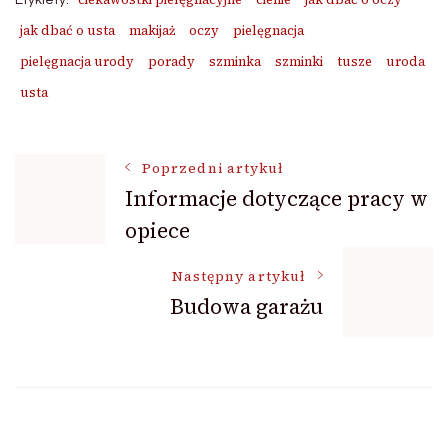
jak dbać o usta
makijaż
oczy
pielęgnacja
pielęgnacja urody
porady
szminka
szminki
tusze
uroda
usta
Nawigacja
Poprzedni artykuł
Informacje dotyczące pracy w
opiece
wpisu
Następny artykuł
Budowa garażu